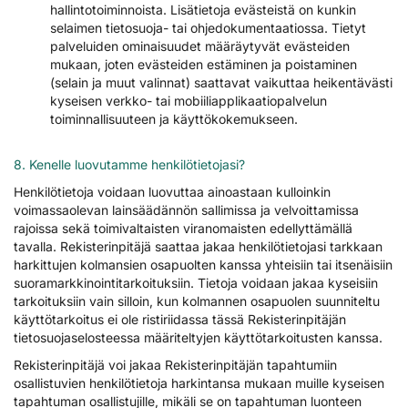
hallintotoiminnoista. Lisätietoja evästeistä on kunkin
selaimen tietosuoja- tai ohjedokumentaatiossa. Tietyt
palveluiden ominaisuudet määräytyvät evästeiden
mukaan, joten evästeiden estäminen ja poistaminen
(selain ja muut valinnat) saattavat vaikuttaa heikentävästi
kyseisen verkko- tai mobiiliapplikaatiopalvelun
toiminnallisuuteen ja käyttökokemukseen.
8. Kenelle luovutamme henkilötietojasi?
Henkilötietoja voidaan luovuttaa ainoastaan kulloinkin
voimassaolevan lainsäädännön sallimissa ja velvoittamissa
rajoissa sekä toimivaltaisten viranomaisten edellyttämällä
tavalla. Rekisterinpitäjä saattaa jakaa henkilötietojasi tarkkaan
harkittujen kolmansien osapuolten kanssa yhteisiin tai itsenäisiin
suoramarkkinointitarkoituksiin. Tietoja voidaan jakaa kyseisiin
tarkoituksiin vain silloin, kun kolmannen osapuolen suunniteltu
käyttötarkoitus ei ole ristiriidassa tässä Rekisterinpitäjän
tietosuojaselosteessa määriteltyjen käyttötarkoitusten kanssa.
Rekisterinpitäjä voi jakaa Rekisterinpitäjän tapahtumiin
osallistuvien henkilötietoja harkintansa mukaan muille kyseisen
tapahtuman osallistujille, mikäli se on tapahtuman luonteen