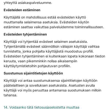
yhteyttä asiakaspalveluumme.
Evästeiden estäminen
Käyttäjällä on mahdollisuus estää evästeiden käyttö
muuttamalla selaimensa asetuksia. Evästeiden käytön
estäminen saattaa vaikuttaa palveluidemme toiminnallisuuteen.
Evästeiden tyhjentäminen
Käyttäjä voi tyhjentää evästeet selaimen asetuksista.
Tyhjentämällä evästeet säännöllisin väliajoin käyttäjä vaihtaa
tunnistetta, jonka pohjalta käyttäjästä muodostuu profiili.
Evästeiden tyhjentäminen ei kuitenkaan lopeta kokonaan tiedon
keruuta, vaan pikemminkin nollaa aikaisempiin
käyttäytymistietoihin pohjautuvan profiilin.
Suostumus sijaintitietojen käyttöön
Käyttäjä voi antaa suostumuksensa sijaintitietojen käyttöön
päätelaitteen ja sovelluksen asetuksista. Asetusten avulla
käyttäjä voi myös peruuttaa antamansa suostumuksen milloin
tahansa.
14. Voidaanko tätä tietosuojaselostetta muuttaa