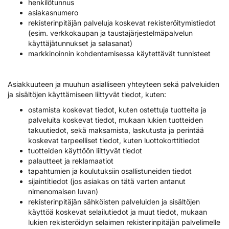
henkilötunnus
asiakasnumero
rekisterinpitäjän palveluja koskevat rekisteröitymistiedot
(esim. verkkokaupan ja taustajärjestelmäpalvelun
käyttäjätunnukset ja salasanat)
markkinoinnin kohdentamisessa käytettävät tunnisteet
Asiakkuuteen ja muuhun asialliseen yhteyteen sekä palveluiden
ja sisältöjen käyttämiseen liittyvät tiedot, kuten:
ostamista koskevat tiedot, kuten ostettuja tuotteita ja
palveluita koskevat tiedot, mukaan lukien tuotteiden
takuutiedot, sekä maksamista, laskutusta ja perintää
koskevat tarpeelliset tiedot, kuten luottokorttitiedot
tuotteiden käyttöön liittyvät tiedot
palautteet ja reklamaatiot
tapahtumien ja koulutuksiin osallistuneiden tiedot
sijaintitiedot (jos asiakas on tätä varten antanut
nimenomaisen luvan)
rekisterinpitäjän sähköisten palveluiden ja sisältöjen
käyttöä koskevat selailutiedot ja muut tiedot, mukaan
lukien rekisteröidyn selaimen rekisterinpitäjän palvelimelle