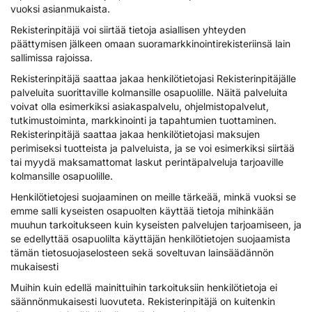
vuoksi asianmukaista.
Rekisterinpitäjä voi siirtää tietoja asiallisen yhteyden
päättymisen jälkeen omaan suoramarkkinointirekisteriinsä lain
sallimissa rajoissa.
Rekisterinpitäjä saattaa jakaa henkilötietojasi Rekisterinpitäjälle
palveluita suorittaville kolmansille osapuolille. Näitä palveluita
voivat olla esimerkiksi asiakaspalvelu, ohjelmistopalvelut,
tutkimustoiminta, markkinointi ja tapahtumien tuottaminen.
Rekisterinpitäjä saattaa jakaa henkilötietojasi maksujen
perimiseksi tuotteista ja palveluista, ja se voi esimerkiksi siirtää
tai myydä maksamattomat laskut perintäpalveluja tarjoaville
kolmansille osapuolille.
Henkilötietojesi suojaaminen on meille tärkeää, minkä vuoksi se
emme salli kyseisten osapuolten käyttää tietoja mihinkään
muuhun tarkoitukseen kuin kyseisten palvelujen tarjoamiseen, ja
se edellyttää osapuolilta käyttäjän henkilötietojen suojaamista
tämän tietosuojaselosteen sekä soveltuvan lainsäädännön
mukaisesti
Muihin kuin edellä mainittuihin tarkoituksiin henkilötietoja ei
säännönmukaisesti luovuteta. Rekisterinpitäjä on kuitenkin