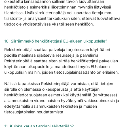
oikeutettu lainsäädännön sallimin tavoin luovuttamaan
henkilötietoja esimerkiksi liiketoiminnan myyntiin liittyvissä
tilanteissa. Lisäksi rekisterinpitäjä voi luovuttaa tietoja mm.
tilastointi- ja analysointitarkoituksiin siten, etteivät luovutettava
tiedot ole yhdistettävissä yksittäiseen henkilöön.
10. Siirrämmekö henkilötietojasi EU-alueen ulkopuolelle?
Rekisterinpitäjä saattaa palveluja tarjotessaan käyttää eri
puolilla maailmaa sijaitsevia resursseja ja palvelimia.
Rekisterinpitäjä saattaa siten siirtää henkilötietojasi palvelujen
käyttömaan ulkopuolelle ja mahdollisesti myös EU-alueen
ulkopuolisiin maihin, joiden tietosuojalainsäädäntö on erilainen.
Näissä tapauksissa Rekisterinpitäjä varmistaa, että tietojen
siirrolle on olemassa oikeusperusta ja että käyttäjän
henkilötiedot suojataan esimerkiksi käyttämällä (tarvittaessa)
asianmukaisten viranomaisten hyväksymiä vakiosopimuksia ja
edellyttämällä asianmukaisten teknisten ja muiden
tietosuojatoimien noudattamista
11. Kuinka kauan tietojani säilytetään?