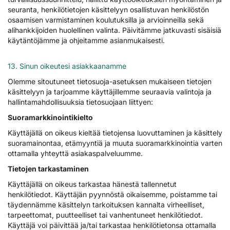
seuranta, henkilötietojen käsittelyyn osallistuvan henkilöstön
osaamisen varmistaminen koulutuksilla ja arvioinneilla sekä
alihankkijoiden huolellinen valinta. Päivitämme jatkuvasti sisäisiä
käytäntöjämme ja ohjeitamme asianmukaisesti.​​​​​​​
13. Sinun oikeutesi asiakkaanamme
Olemme sitoutuneet tietosuoja-asetuksen mukaiseen tietojen
käsittelyyn ja tarjoamme käyttäjillemme seuraavia valintoja ja
hallintamahdollisuuksia tietosuojaan liittyen:
Suoramarkkinointikielto
Käyttäjällä on oikeus kieltää tietojensa luovuttaminen ja käsittely
suoramainontaa, etämyyntiä ja muuta suoramarkkinointia varten
ottamalla yhteyttä asiakaspalveluumme.
Tietojen tarkastaminen
Käyttäjällä on oikeus tarkastaa hänestä tallennetut
henkilötiedot. Käyttäjän pyynnöstä oikaisemme, poistamme tai
täydennämme käsittelyn tarkoituksen kannalta virheelliset,
tarpeettomat, puutteelliset tai vanhentuneet henkilötiedot.
Käyttäjä voi päivittää ja/tai tarkastaa henkilötietonsa ottamalla