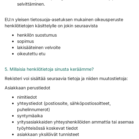
selvittäminen.
EU:n yleisen tietosuoja-asetuksen mukainen oikeusperuste
henkilötietojen käsittelylle on jokin seuraavista
henkilön suostumus
sopimus
lakisääteinen velvoite
oikeutettu etu
5. Millaisia henkilötietoja sinusta keräämme?
Rekisteri voi sisältää seuraavia tietoja ja niiden muutostietoja:
Asiakkaan perustiedot
nimitiedot
yhteystiedot (postiosoite, sähköpostiosoitteet,
puhelinnumerot)
syntymäaika
yritysasiakkaiden yhteyshenkilöiden ammattia tai asemaa
työyhteisössä koskevat tiedot
asiakkaan yksilöivät tunnisteet