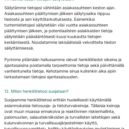
Säilytämme tietojasi vähintään asiakassuhteen keston ajan.
Asiakassuhteen päättymisen jälkeen säilytysaika riippuu
tiedosta ja sen käyttötarkoituksesta. Esimerkiksi
tuntemistietojasi säilytetään viisi vuotta asiakassuhteen
päättymisen jälkeen, ja potentiaalisten asiakkaiden tietoja
säilytetään pääsääntöisesti kuusi kuukautta tietojen
keräämisestä. Noudatamme lakisääteisiä velvoitteita tiedon
säilyttämisessä.
Pyrimme pitämään hallussamme olevat henkilötiedot oikeina ja
ajantasaisina poistamalla tarpeettomia tietoja sekä päivittämällä
vanhentuneita tietoja. Kehotamme sinua kuitenkin aika ajoin
tarkastamaan tietojesi ajantasaisuuden.
12. Miten henkilötietosi suojataan?
Suojaamme henkilötietosi erittäin huolellisesti käyttämällä
asianmukaisia tietosuoja- ja tietoturvakeinoja. Tällaisia keinoja
ovat muun muassa ennakoiva ja reaktiivinen riskienhallinta,
palomuurien, salaustekniikoiden ja turvallisten laitetilojen sekä
kulunvalvonnan ja turvallisuusjärjestelmien käyttö,
turvallisuussuunnittelu, hallittu käyttöoikeuksien myöntäminen ja