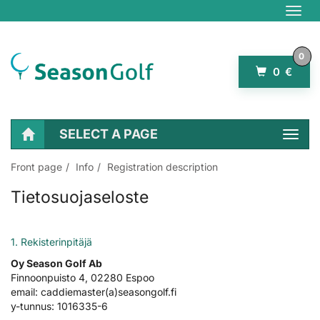
Navig
0
0 €
SELECT A PAGE
Navig
Front page
Info
Registration description
Tietosuojaseloste
1.
Rekisterinpitäjä
Oy Season Golf Ab
Finnoonpuisto 4, 02280 Espoo
email: caddiemaster(a)seasongolf.fi
y-tunnus: 1016335-6