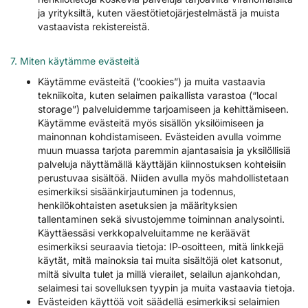
ja yrityksiltä, kuten väestötietojärjestelmästä ja muista
vastaavista rekistereistä.
7. Miten käytämme evästeitä
Käytämme evästeitä (”cookies”) ja muita vastaavia
tekniikoita, kuten selaimen paikallista varastoa (“local
storage”) palveluidemme tarjoamiseen ja kehittämiseen.
Käytämme evästeitä myös sisällön yksilöimiseen ja
mainonnan kohdistamiseen. Evästeiden avulla voimme
muun muassa tarjota paremmin ajantasaisia ja yksilöllisiä
palveluja näyttämällä käyttäjän kiinnostuksen kohteisiin
perustuvaa sisältöä. Niiden avulla myös mahdollistetaan
esimerkiksi sisäänkirjautuminen ja todennus,
henkilökohtaisten asetuksien ja määrityksien
tallentaminen sekä sivustojemme toiminnan analysointi.
Käyttäessäsi verkkopalveluitamme ne keräävät
esimerkiksi seuraavia tietoja: IP-osoitteen, mitä linkkejä
käytät, mitä mainoksia tai muita sisältöjä olet katsonut,
miltä sivulta tulet ja millä vierailet, selailun ajankohdan,
selaimesi tai sovelluksen tyypin ja muita vastaavia tietoja.
Evästeiden käyttöä voit säädellä esimerkiksi selaimien