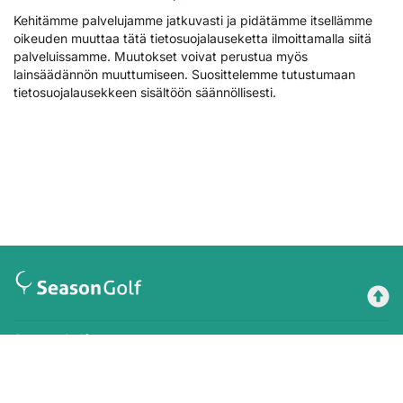
Kehitämme palvelujamme jatkuvasti ja pidätämme itsellämme
oikeuden muuttaa tätä tietosuojalauseketta ilmoittamalla siitä
palveluissamme. Muutokset voivat perustua myös
lainsäädännön muuttumiseen. Suosittelemme tutustumaan
tietosuojalausekkeen sisältöön säännöllisesti.
Season Golf
Payment methods
Order conditions
Registration description