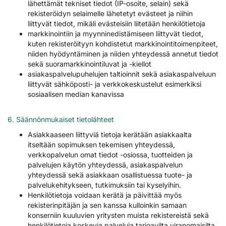
lähettämät tekniset tiedot (IP-osoite, selain) sekä
rekisteröidyn selaimelle lähetetyt evästeet ja niihin
liittyvät tiedot, mikäli evästeisiin liitetään henkilötietoja
markkinointiin ja myynninedistämiseen liittyvät tiedot,
kuten rekisteröityyn kohdistetut markkinointitoimenpiteet,
niiden hyödyntäminen ja niiden yhteydessä annetut tiedot
sekä suoramarkkinointiluvat ja -kiellot
asiakaspalvelupuhelujen taltioinnit sekä asiakaspalveluun
liittyvät sähköposti- ja verkkokeskustelut esimerkiksi
sosiaalisen median kanavissa
6. Säännönmukaiset tietolähteet
Asiakkaaseen liittyviä tietoja kerätään asiakkaalta
itseltään sopimuksen tekemisen yhteydessä,
verkkopalvelun omat tiedot -osiossa, tuotteiden ja
palvelujen käytön yhteydessä, asiakaspalvelun
yhteydessä sekä asiakkaan osallistuessa tuote- ja
palvelukehitykseen, tutkimuksiin tai kyselyihin.
Henkilötietoja voidaan kerätä ja päivittää myös
rekisterinpitäjän ja sen kanssa kulloinkin samaan
konserniin kuuluvien yritysten muista rekistereistä sekä
henkilötietoja koskevia palveluja tarjoavilta viranomaisilta