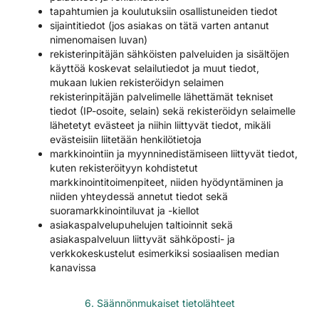
tapahtumien ja koulutuksiin osallistuneiden tiedot
sijaintitiedot (jos asiakas on tätä varten antanut
nimenomaisen luvan)
rekisterinpitäjän sähköisten palveluiden ja sisältöjen
käyttöä koskevat selailutiedot ja muut tiedot,
mukaan lukien rekisteröidyn selaimen
rekisterinpitäjän palvelimelle lähettämät tekniset
tiedot (IP-osoite, selain) sekä rekisteröidyn selaimelle
lähetetyt evästeet ja niihin liittyvät tiedot, mikäli
evästeisiin liitetään henkilötietoja
markkinointiin ja myynninedistämiseen liittyvät tiedot,
kuten rekisteröityyn kohdistetut
markkinointitoimenpiteet, niiden hyödyntäminen ja
niiden yhteydessä annetut tiedot sekä
suoramarkkinointiluvat ja -kiellot
asiakaspalvelupuhelujen taltioinnit sekä
asiakaspalveluun liittyvät sähköposti- ja
verkkokeskustelut esimerkiksi sosiaalisen median
kanavissa
6. Säännönmukaiset tietolähteet