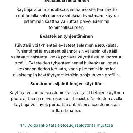
Evästeiden estäminen
Käyttäjällä on mahdollisuus estää evästeiden käyttö
muuttamalla selaimensa asetuksia. Evästeiden käytön
estäminen saattaa vaikuttaa palveluidemme
toiminnallisuuteen.
Evästeiden tyhjentäminen
Käyttäjä voi tyhjentää evästeet selaimen asetuksista.
Tyhjentämällä evästeet säännöllisin väliajoin käyttäjä
vaihtaa tunnistetta, jonka pohjalta käyttäjästä muodostuu
profiili. Evästeiden tyhjentäminen ei kuitenkaan lopeta
kokonaan tiedon keruuta, vaan pikemminkin nollaa
aikaisempiin käyttäytymistietoihin pohjautuvan profiilin.
Suostumus sijaintitietojen käyttöön
Käyttäjä voi antaa suostumuksensa sijaintitietojen käyttöön
päätelaitteen ja sovelluksen asetuksista. Asetusten avulla
käyttäjä voi myös peruuttaa antamansa suostumuksen
milloin tahansa.
14. Voidaanko tätä tietosuojaselostetta muuttaa