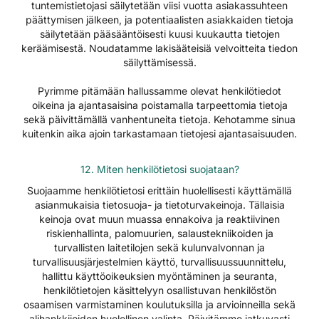
tuntemistietojasi säilytetään viisi vuotta asiakassuhteen
päättymisen jälkeen, ja potentiaalisten asiakkaiden tietoja
säilytetään pääsääntöisesti kuusi kuukautta tietojen
keräämisestä. Noudatamme lakisääteisiä velvoitteita tiedon
säilyttämisessä.
Pyrimme pitämään hallussamme olevat henkilötiedot
oikeina ja ajantasaisina poistamalla tarpeettomia tietoja
sekä päivittämällä vanhentuneita tietoja. Kehotamme sinua
kuitenkin aika ajoin tarkastamaan tietojesi ajantasaisuuden.
12. Miten henkilötietosi suojataan?
Suojaamme henkilötietosi erittäin huolellisesti käyttämällä
asianmukaisia tietosuoja- ja tietoturvakeinoja. Tällaisia
keinoja ovat muun muassa ennakoiva ja reaktiivinen
riskienhallinta, palomuurien, salaustekniikoiden ja
turvallisten laitetilojen sekä kulunvalvonnan ja
turvallisuusjärjestelmien käyttö, turvallisuussuunnittelu,
hallittu käyttöoikeuksien myöntäminen ja seuranta,
henkilötietojen käsittelyyn osallistuvan henkilöstön
osaamisen varmistaminen koulutuksilla ja arvioinneilla sekä
alihankkijoiden huolellinen valinta. Päivitämme jatkuvasti