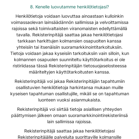
8. Kenelle luovutamme henkilötietojasi?
Henkilötietoja voidaan luovuttaa ainoastaan kulloinkin
voimassaolevan lainsäädännön sallimissa ja velvoittamissa
rajoissa sekä toimivaltaisten viranomaisten edellyttämällä
tavalla. Rekisterinpitäjä saattaa jakaa henkilötietojasi
tarkkaan harkittujen kolmansien osapuolten kanssa
yhteisiin tai itsenäisiin suoramarkkinointitarkoituksiin.
Tietoja voidaan jakaa kyseisiin tarkoituksiin vain silloin, kun
kolmannen osapuolen suunniteltu käyttötarkoitus ei ole
ristiriidassa tässä Rekisterinpitäjän tietosuojaselosteessa
määriteltyjen käyttötarkoitusten kanssa.
Rekisterinpitäjä voi jakaa Rekisterinpitäjän tapahtumiin
osallistuvien henkilötietoja harkintansa mukaan muille
kyseisen tapahtuman osallistujille, mikäli se on tapahtuman
luonteen vuoksi asianmukaista.
Rekisterinpitäjä voi siirtää tietoja asiallisen yhteyden
päättymisen jälkeen omaan suoramarkkinointirekisteriinsä
lain sallimissa rajoissa.
Rekisterinpitäjä saattaa jakaa henkilötietojasi
Rekisterinpitäjälle palveluita suorittaville kolmansille