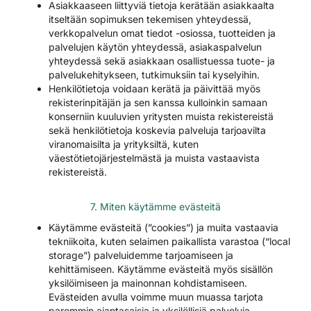
Asiakkaaseen liittyviä tietoja kerätään asiakkaalta
itseltään sopimuksen tekemisen yhteydessä,
verkkopalvelun omat tiedot -osiossa, tuotteiden ja
palvelujen käytön yhteydessä, asiakaspalvelun
yhteydessä sekä asiakkaan osallistuessa tuote- ja
palvelukehitykseen, tutkimuksiin tai kyselyihin.
Henkilötietoja voidaan kerätä ja päivittää myös
rekisterinpitäjän ja sen kanssa kulloinkin samaan
konserniin kuuluvien yritysten muista rekistereistä
sekä henkilötietoja koskevia palveluja tarjoavilta
viranomaisilta ja yrityksiltä, kuten
väestötietojärjestelmästä ja muista vastaavista
rekistereistä.
7. Miten käytämme evästeitä
Käytämme evästeitä (”cookies”) ja muita vastaavia
tekniikoita, kuten selaimen paikallista varastoa (“local
storage”) palveluidemme tarjoamiseen ja
kehittämiseen. Käytämme evästeitä myös sisällön
yksilöimiseen ja mainonnan kohdistamiseen.
Evästeiden avulla voimme muun muassa tarjota
paremmin ajantasaisia ja yksilöllisiä palveluja