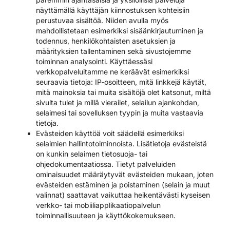
näyttämällä käyttäjän kiinnostuksen kohteisiin
perustuvaa sisältöä. Niiden avulla myös
mahdollistetaan esimerkiksi sisäänkirjautuminen ja
todennus, henkilökohtaisten asetuksien ja
määrityksien tallentaminen sekä sivustojemme
toiminnan analysointi. Käyttäessäsi
verkkopalveluitamme ne keräävät esimerkiksi
seuraavia tietoja: IP-osoitteen, mitä linkkejä käytät,
mitä mainoksia tai muita sisältöjä olet katsonut, miltä
sivulta tulet ja millä vierailet, selailun ajankohdan,
selaimesi tai sovelluksen tyypin ja muita vastaavia
tietoja.
Evästeiden käyttöä voit säädellä esimerkiksi
selaimien hallintotoiminnoista. Lisätietoja evästeistä
on kunkin selaimen tietosuoja- tai
ohjedokumentaatiossa. Tietyt palveluiden
ominaisuudet määräytyvät evästeiden mukaan, joten
evästeiden estäminen ja poistaminen (selain ja muut
valinnat) saattavat vaikuttaa heikentävästi kyseisen
verkko- tai mobiiliapplikaatiopalvelun
toiminnallisuuteen ja käyttökokemukseen.