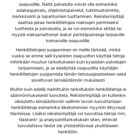
osapuolille. Näitä palveluita voivat olla esimerkiksi
asiakaspalvelu, ohjelmistopalvelut, tutkimustoiminta,
markkinointi ja tapahtumien tuottaminen. Rekisterinpitäjä
saattaa jakaa henkilötietojasi maksujen perimiseksi
tuotteista ja palveluista, ja se voi esimerkiksi siirtää tai
myydä maksamattomat laskut perintäpalveluja tarjoaville
kolmansille osapuolille.
Henkilötietojesi suojaaminen on meille tärkeää, minkä
vuoksi se emme salli kyseisten osapuolten käyttää tietoja
mihinkään muuhun tarkoitukseen kuin kyseisten palvelujen
tarjoamiseen, ja se edellyttää osapuolilta käyttäjän
henkilötietojen suojaamista tämän tietosuojaselosteen sekä
soveltuvan lainsäädännön mukaisesti
Muihin kuin edellä mainittuihin tarkoituksiin henkilötietoja ei
säännönmukaisesti luovuteta. Rekisterinpitäjä on kuitenkin
oikeutettu lainsäädännön sallimin tavoin luovuttamaan
henkilötietoja esimerkiksi liiketoiminnan myyntiin liittyvissä
tilanteissa. Lisäksi rekisterinpitäjä voi luovuttaa tietoja mm.
tilastointi- ja analysointitarkoituksiin siten, etteivät
luovutettava tiedot ole yhdistettävissä yksittäiseen
henkilöön.