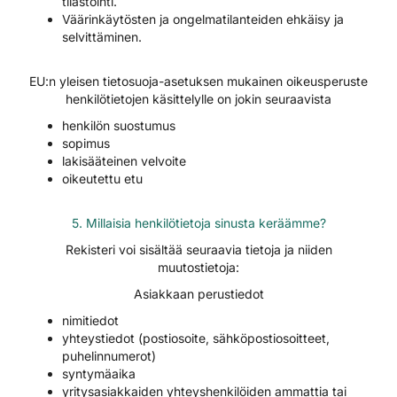
tilastointi.
Väärinkäytösten ja ongelmatilanteiden ehkäisy ja
selvittäminen.
EU:n yleisen tietosuoja-asetuksen mukainen oikeusperuste
henkilötietojen käsittelylle on jokin seuraavista
henkilön suostumus
sopimus
lakisääteinen velvoite
oikeutettu etu
5. Millaisia henkilötietoja sinusta keräämme?
Rekisteri voi sisältää seuraavia tietoja ja niiden
muutostietoja:
Asiakkaan perustiedot
nimitiedot
yhteystiedot (postiosoite, sähköpostiosoitteet,
puhelinnumerot)
syntymäaika
yritysasiakkaiden yhteyshenkilöiden ammattia tai