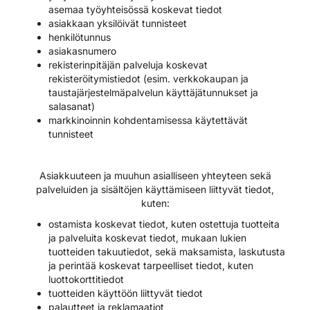
asemaa työyhteisössä koskevat tiedot
asiakkaan yksilöivät tunnisteet
henkilötunnus
asiakasnumero
rekisterinpitäjän palveluja koskevat
rekisteröitymistiedot (esim. verkkokaupan ja
taustajärjestelmäpalvelun käyttäjätunnukset ja
salasanat)
markkinoinnin kohdentamisessa käytettävät
tunnisteet
Asiakkuuteen ja muuhun asialliseen yhteyteen sekä
palveluiden ja sisältöjen käyttämiseen liittyvät tiedot,
kuten:
ostamista koskevat tiedot, kuten ostettuja tuotteita
ja palveluita koskevat tiedot, mukaan lukien
tuotteiden takuutiedot, sekä maksamista, laskutusta
ja perintää koskevat tarpeelliset tiedot, kuten
luottokorttitiedot
tuotteiden käyttöön liittyvät tiedot
palautteet ja reklamaatiot