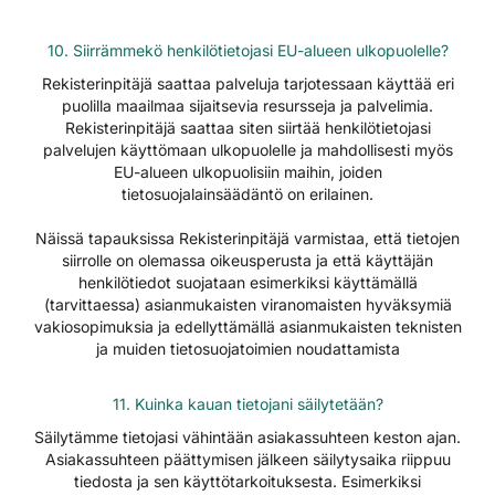
10. Siirrämmekö henkilötietojasi EU-alueen ulkopuolelle?
Rekisterinpitäjä saattaa palveluja tarjotessaan käyttää eri
puolilla maailmaa sijaitsevia resursseja ja palvelimia.
Rekisterinpitäjä saattaa siten siirtää henkilötietojasi
palvelujen käyttömaan ulkopuolelle ja mahdollisesti myös
EU-alueen ulkopuolisiin maihin, joiden
tietosuojalainsäädäntö on erilainen.
Näissä tapauksissa Rekisterinpitäjä varmistaa, että tietojen
siirrolle on olemassa oikeusperusta ja että käyttäjän
henkilötiedot suojataan esimerkiksi käyttämällä
(tarvittaessa) asianmukaisten viranomaisten hyväksymiä
vakiosopimuksia ja edellyttämällä asianmukaisten teknisten
ja muiden tietosuojatoimien noudattamista
11. Kuinka kauan tietojani säilytetään?
Säilytämme tietojasi vähintään asiakassuhteen keston ajan.
Asiakassuhteen päättymisen jälkeen säilytysaika riippuu
tiedosta ja sen käyttötarkoituksesta. Esimerkiksi