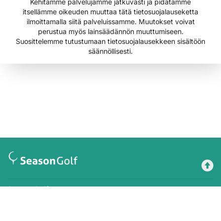
Kehitämme palvelujamme jatkuvasti ja pidätämme
itsellämme oikeuden muuttaa tätä tietosuojalauseketta
ilmoittamalla siitä palveluissamme. Muutokset voivat
perustua myös lainsäädännön muuttumiseen.
Suosittelemme tutustumaan tietosuojalausekkeen sisältöön
säännöllisesti.
Season Golf
Maksutavat
Tilausehdot
Rekisteriseloste
Käyttöehdot