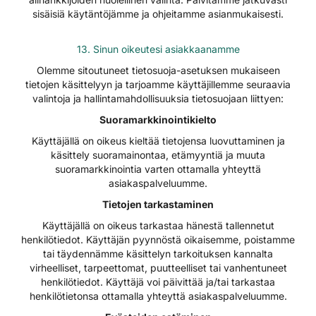
sisäisiä käytäntöjämme ja ohjeitamme asianmukaisesti.​​​​​​​
13. Sinun oikeutesi asiakkaanamme
Olemme sitoutuneet tietosuoja-asetuksen mukaiseen
tietojen käsittelyyn ja tarjoamme käyttäjillemme seuraavia
valintoja ja hallintamahdollisuuksia tietosuojaan liittyen:
Suoramarkkinointikielto
Käyttäjällä on oikeus kieltää tietojensa luovuttaminen ja
käsittely suoramainontaa, etämyyntiä ja muuta
suoramarkkinointia varten ottamalla yhteyttä
asiakaspalveluumme.
Tietojen tarkastaminen
Käyttäjällä on oikeus tarkastaa hänestä tallennetut
henkilötiedot. Käyttäjän pyynnöstä oikaisemme, poistamme
tai täydennämme käsittelyn tarkoituksen kannalta
virheelliset, tarpeettomat, puutteelliset tai vanhentuneet
henkilötiedot. Käyttäjä voi päivittää ja/tai tarkastaa
henkilötietonsa ottamalla yhteyttä asiakaspalveluumme.