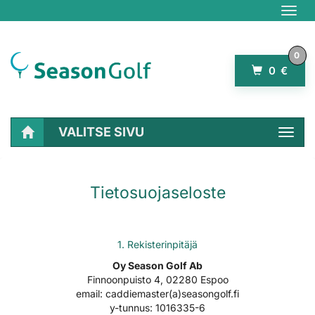
Navig
0
0 €
VALITSE SIVU
Navig
Etusivu
Info
Rekisteriseloste
Tietosuojaseloste
Tietosuojaseloste
1.
Rekisterinpitäjä
Oy Season Golf Ab
Finnoonpuisto 4, 02280 Espoo
email: caddiemaster(a)seasongolf.fi
y-tunnus:
1016335-6