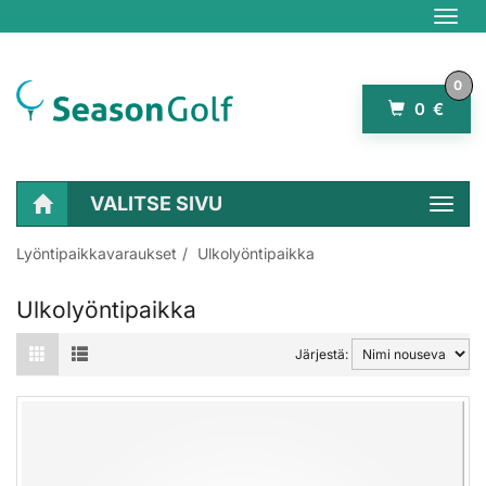
Navig
0
0 €
VALITSE SIVU
Navig
Lyöntipaikkavaraukset
Ulkolyöntipaikka
Ulkolyöntipaikka
Järjestä: