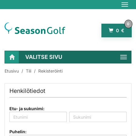
Navig
0
0 €
VALITSE SIVU
Navig
Etusivu
Tili
Rekisteröinti
Henkilötiedot
Etu- ja sukunimi:
Puhelin: