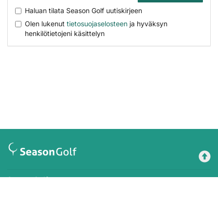
Haluan tilata Season Golf uutiskirjeen
Olen lukenut
tietosuojaselosteen
ja hyväksyn
henkilötietojeni käsittelyn
Season Golf
Maksutavat
Tilausehdot
Rekisteriseloste
Käyttöehdot
Yhteystiedot