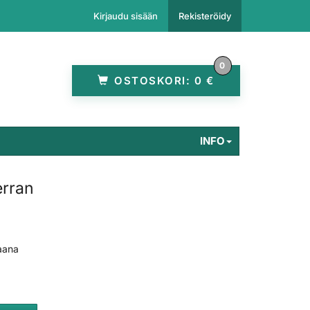
Kirjaudu sisään
Rekisteröidy
0
OSTOSKORI:
0 €
INFO
erran
paana