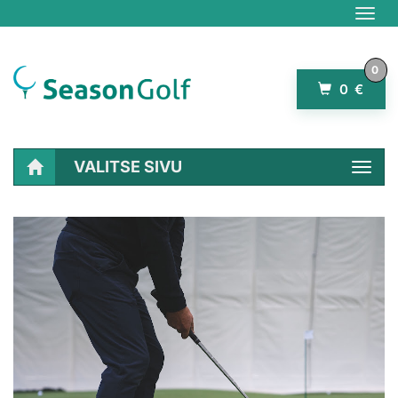
Navig
0
0 €
VALITSE SIVU
Navig