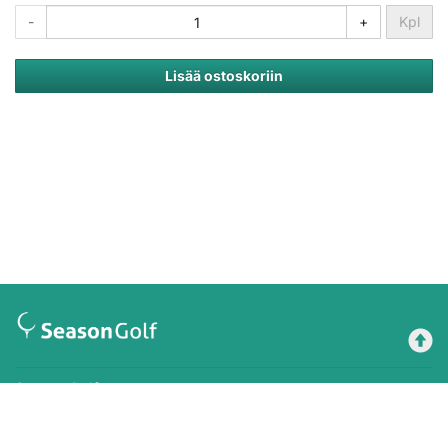
-
+
Kpl
Lisää ostoskoriin
Season Golf
Maksutavat
Tilausehdot
Rekisteriseloste
Käyttöehdot