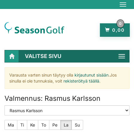
Navig
0
0,00
€
VALITSE SIVU
Navig
Varausta varten sinun täytyy olla
kirjautunut sisään
.
Jos
sinulla ei ole tunnuksia, voit
rekisteröityä täällä
.
Valmennus: Rasmus Karlsson
Ma
Ti
Ke
To
Pe
La
Su