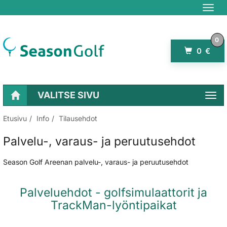
Navig
0
0 €
VALITSE SIVU
Navi
Etusivu
Info
Tilausehdot
Palvelu-, varaus- ja peruutusehdot
Season Golf Areenan palvelu-, varaus- ja peruutusehdot
Palveluehdot - golfsimulaattorit ja
TrackMan-lyöntipaikat