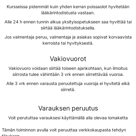
​​​​​​​Kursseissa pidemmät kuin yhden kerran poissaolot hyvitetään
lääkärintodistusta vastaan.
Alle 24 h ennen tunnin alkua yksityisopetukseen saa hyvittää tai
siirtää lääkärintodistuksella.
Jos valmentaja peruu, valmentaja ja asiakas sopivat korvaavista
kerroista tai hyvityksestä.
Vakiovuorot
Vakiovuoro voidaan siirtää toiseen ajankohtaan, kun ilmoitus
siirrosta tulee vähintään 3 vrk ennen siirrettävää vuoroa.
Alle 3 vrk ennen varausta peruutettuja vuoroja ei hyvitetä eikä
siirretä.
Varauksen peruutus
V​oit perututtaa varauksesi käyttämällä alla olevaa lomaketta​​​​​​
Tämän toiminnon avulla voit peruuttaa verkkokaupasta tehdyn
tilauksen