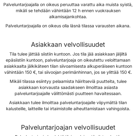
Palveluntarjoajalla on oikeus peruuttaa varattu aika muista syistä,
mikäli se tehdään vähintään 12 h ennen vuokrauksen
alkamisajankohtaa.
Palveluntarjoajalla on oikeus olla läsnä tilassa varausten aikana.
Asiakkaan velvollisuudet
Tila tulee jättää siistiin kuntoon. Jos tila jää asiakkaan jäljiltä
epäsiistiin kuntoon, palveluntarjoaja on oikeutettu veloittamaan
asiakkaalta jälkikäteen tilan siivoamisesta alkuperäiseen kuntoon
vähintään 150 €, tai siivoojan perimänhinnan, jos se ylittää 150 €.
Mikäli tilassa esiintyy pelaamista häiritseviä puutteita, tulee
asiakkaan korvausta saadakseen ilmoittaa asiasta
palveluntarjoajalle välittömästi puutteen havaitessaan.
Asiakkaan tulee ilmoittaa palveluntarjoajalle viipymättä tilan
kalusteille, laitteille tai irtaimistolle aiheuttamistaan vahingoista.
Palveluntarjoajan velvollisuudet