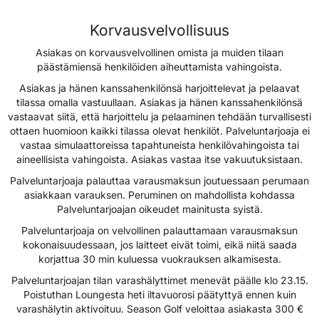
Korvausvelvollisuus
Asiakas on korvausvelvollinen omista ja muiden tilaan
päästämiensä henkilöiden aiheuttamista vahingoista.
Asiakas ja hänen kanssahenkilönsä harjoittelevat ja pelaavat
tilassa omalla vastuullaan. Asiakas ja hänen kanssahenkilönsä
vastaavat siitä, että harjoittelu ja pelaaminen tehdään turvallisesti
ottaen huomioon kaikki tilassa olevat henkilöt. Palveluntarjoaja ei
vastaa simulaattoreissa tapahtuneista henkilövahingoista tai
aineellisista vahingoista. Asiakas vastaa itse vakuutuksistaan.
Palveluntarjoaja palauttaa varausmaksun joutuessaan perumaan
asiakkaan varauksen. Peruminen on mahdollista kohdassa
Palveluntarjoajan oikeudet mainitusta syistä.
Palveluntarjoaja on velvollinen palauttamaan varausmaksun
kokonaisuudessaan, jos laitteet eivät toimi, eikä niitä saada
korjattua 30 min kuluessa vuokrauksen alkamisesta.
Palveluntarjoajan tilan varashälyttimet menevät päälle klo 23.15.
Poistuthan Loungesta heti iltavuorosi päätyttyä ennen kuin
varashälytin aktivoituu. Season Golf veloittaa asiakasta 300 €