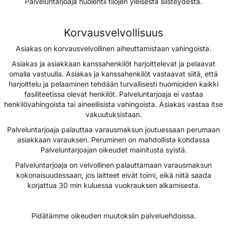
Palveluntarjoaja huolehtii tilojen yleisestä siisteydestä.
Korvausvelvollisuus
Asiakas on korvausvelvollinen aiheuttamistaan vahingoista.
Asiakas ja asiakkaan kanssahenkilöt harjoittelevat ja pelaavat
omalla vastuulla. Asiakas ja kanssahenkilöt vastaavat siitä, että
harjoittelu ja pelaaminen tehdään turvallisesti huomioiden kaikki
fasiliteetissa olevat henkilöt. Palveluntarjoaja ei vastaa
henkilövahingoista tai aineellisista vahingoista. Asiakas vastaa itse
vakuutuksistaan.
Palveluntarjoaja palauttaa varausmaksun joutuessaan perumaan
asiakkaan varauksen. Peruminen on mahdollista kohdassa
Palveluntarjoajan oikeudet mainitusta syistä.
Palveluntarjoaja on velvollinen palauttamaan varausmaksun
kokonaisuudessaan, jos laitteet eivät toimi, eikä niitä saada
korjattua 30 min kuluessa vuokrauksen alkamisesta.
Pidätämme oikeuden muutoksiin palveluehdoissa.