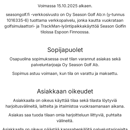
Voimassa 15.10.2025 alkaen.
seasongolf.fi -verkkosivusto on Oy Season Golf Ab:n (y-tunnus
1016335-6) tuottama verkkopalvelu, jonka kautta vuokrataan
golfsimulaattori- ja TrackMan-lyöntipaikkakäyttöä Season Golfin
tiloissa Espoon Finnoossa.
Sopijapuolet
Osapuolina sopimuksessa ovat tilan varannut asiakas sekä
palveluntarjoaja Oy Season Golf Ab.
Sopimus astuu voimaan, kun tila on varattu ja maksettu.
Asiakkaan oikeudet
Asiakkaalla on oikeus käyttää tilaa sekä tilasta löytyviä
harjoitusvälineitä, laitteita ja irtaimistoa vuokraamanaan aikana.
Asiakas saa tuoda tilaan omia harjoitteluun liittyviä, puhtaita
välineitä.
Asiakkaalla on oikeus päästää kanssahenkilöitä palveluntarjoajalta