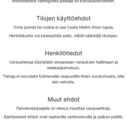
Mahdollisista vahingoista pelaaja on korvausvelvollinen.
Tilojen käyttöehdot
Omia juomia tai ruokia ei saa tuoda tiloihin ilman lupaa.
Henkilökunta voi keskeyttää pelin, mikäli sääntöjä rikotaan.
Henkilötiedot
Varaustietoja käytetään ainoastaan varauksen hallintaan ja
asiakaspalveluun.
Tietoja ei luovuteta kolmansille osapuolille ilman suostumusta, ellei
laki velvoita.
Muut ehdot
Palveluntarjoajalla on oikeus muuttaa varausehtoja.
Ajantasaiset ehdot ovat saatavilla verkkosivuilla ja paikan päällä.