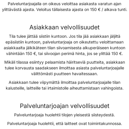
Palveluntarjoajalla on oikeus veloittaa asiakasta varatun ajan
ylittävästä ajasta. Veloitus tällaisesta ajasta on 150 € / alkava tunti.
Asiakkaan velvollisuudet
Tila tulee jättää siistiin kuntoon. Jos tila jää asiakkaan jäljiltä
epäsiistiin kuntoon, palveluntarjoaja on oikeutettu veloittamaan
asiakkaalta jälkikäteen tilan siivoamisesta alkuperäiseen kuntoon
vähintään 150 €, tai siivoojan perimä hinta, jos se ylittää 150 €.
Mikäli tilassa esiintyy pelaamista häiritseviä puutteita, asiakkaan
tulee korvausta saadakseen ilmoittaa asiasta palveluntarjoajalle
välittömästi puutteen havaitessaan.
Asiakkaan tulee viipymättä ilmoittaa palveluntarjoajalle tilan
kalusteille, laitteille tai irtaimistolle aiheuttamistaan vahingoista.
Palveluntarjoajan velvollisuudet
Palveluntarjoaja huolehtii tilojen yleisestä siisteydestä.
Palveluntarjoaja huolehtii, että laitteet ovat toimintakunnossa.