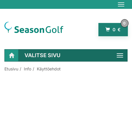
Navig
0
0 €
VALITSE SIVU
Navig
Etusivu
Info
Käyttöehdot