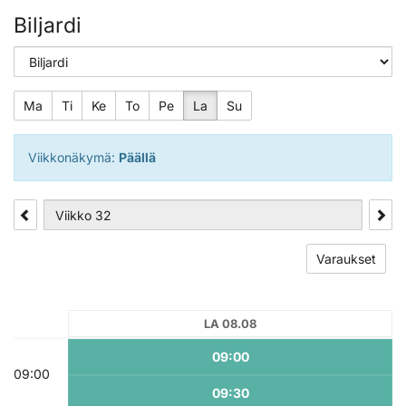
Biljardi
Ma
Ti
Ke
To
Pe
La
Su
Viikkonäkymä:
Päällä
Varaukset
LA 08.08
09:00
09:00
09:30